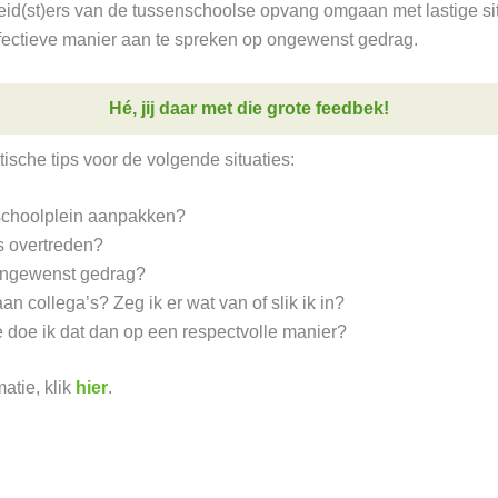
eid(st)ers van de tussenschoolse opvang omgaan met lastige situ
fectieve manier aan te spreken op ongewenst gedrag.
Hé, jij daar met die grote feedbek!
sche tips voor de volgende situaties:
 schoolplein aanpakken?
s overtreden?
 ongewenst gedrag?
an collega’s? Zeg ik er wat van of slik ik in?
oe doe ik dat dan op een respectvolle manier?
atie, klik
hier
.