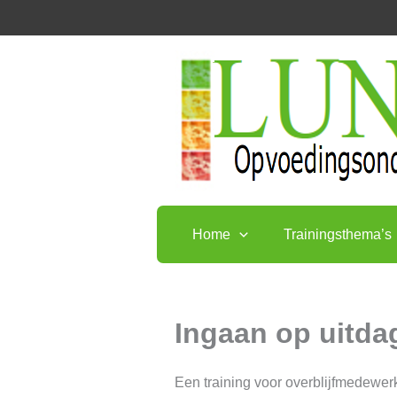
Ga
naar
de
inhoud
Home
Trainingsthema’s
Ingaan op uitd
Een training voor overblijfmedewer