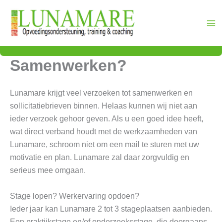
Ga
naar
de
inhoud
Samenwerken?
Lunamare krijgt veel verzoeken tot samenwerken en
sollicitatiebrieven binnen. Helaas kunnen wij niet aan
ieder verzoek gehoor geven. Als u een goed idee heeft,
wat direct verband houdt met de werkzaamheden van
Lunamare, schroom niet om een mail te sturen met uw
motivatie en plan. Lunamare zal daar zorgvuldig en
serieus mee omgaan.
Stage lopen? Werkervaring opdoen?
Ieder jaar kan Lunamare 2 tot 3 stageplaatsen aanbieden.
Een praktijkstage en/of onderzoeksstage, die doorgaans