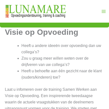
Ga
naar
de
inhoud
Visie op Opvoeding
Heeft u andere ideeën over opvoeding dan uw
collega’s?
Zou u graag meer willen weten over de
drijfveren van uw collega’s?
Heeft u behoefte aan één gezicht naar de klant
(ouders/kinderen) toe?
Laat u infomeren over de training Samen Werken aan
Visie op Opvoeding. Een inspirerende tweedaagse
waarin de actuele vraagstukken van de deelnemers
uitgangspunt vormen voor de training. We starten met